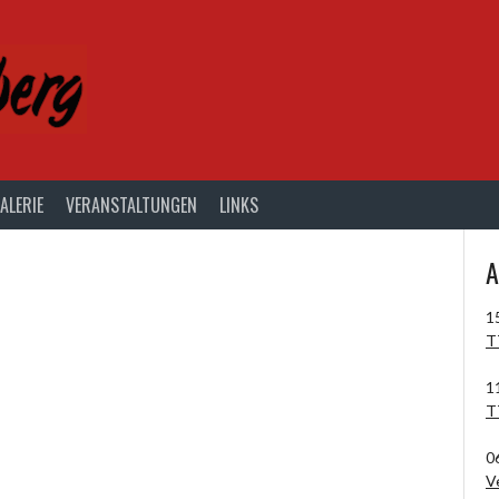
ALERIE
VERANSTALTUNGEN
LINKS
A
1
T
1
T
0
V