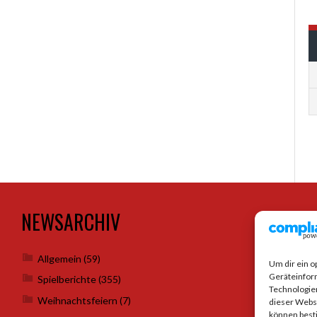
NEWSARCHIV
SO
Allgemein
(59)
Um dir ein o
Geräteinfor
Spielberichte
(355)
Technologien
Weihnachtsfeiern
(7)
dieser Websi
können best