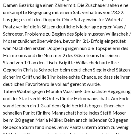
Damen Bezirksliga einen Zähler mit. Die Zuschauer sahen eine
umkämpfte Begegnung mit einem Satzverhältnis von 23:22.
Los ging es mit den Doppeln. Ohne Satzgewinn für Waibel /
Paatz verlief die in Sätzen deutliche Niederlage gegen Vaas /
Schroeter. Probleme zu Beginn des Spiels mussten Willaschek /
Moser zunächst überwinden, bevor ihr 3:1-Erfolg eingetütet
war. Nach den ersten Doppeln gingen nun die Topspielerin des
Heimteams und die Nummer 2 des Gästeteams bei einem
Stand von 1:1 an den Tisch. Brigitte Willaschek hatte ihre
Gegnerin Christa Schroeter beim deutlichen Sieg in drei Sätzen
sicher im Griff und ließ ihr keine echte Chance, so dass sie ihrer
deutlichen Favoritenrolle vollauf gerecht wurde.
Tabea Waibel gegen Monika Vaas hieß die nächste Begegnung
und der Start verhieß Gutes für die Heimmannschaft. Am Ende
stand jedoch ein 1:3 auf dem Spielberichtsbogen. Einen eher
schnellen Punkt für ihre Mannschaft holte indes Steffi Moser
beim 3:0 gegen Maria Müller. Beim anschließenden 0:3 gegen
Rebecca Sturm fand indes Jenny Paatz unterm Strich zu wenig