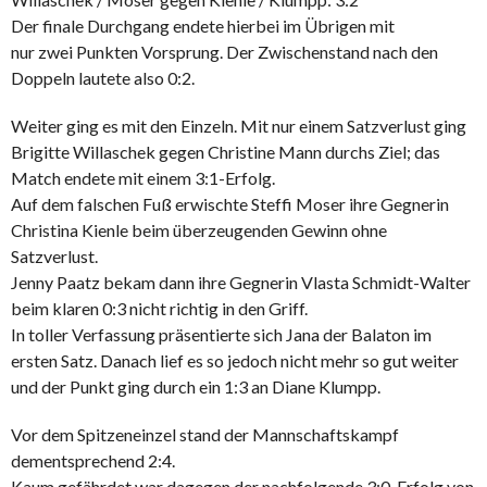
Der finale Durchgang endete hierbei im Übrigen mit
nur zwei Punkten Vorsprung. Der Zwischenstand nach den
Doppeln lautete also 0:2.
Weiter ging es mit den Einzeln. Mit nur einem Satzverlust ging
Brigitte Willaschek gegen Christine Mann durchs Ziel; das
Match endete mit einem 3:1-Erfolg.
Auf dem falschen Fuß erwischte Steffi Moser ihre Gegnerin
Christina Kienle beim überzeugenden Gewinn ohne
Satzverlust.
Jenny Paatz bekam dann ihre Gegnerin Vlasta Schmidt-Walter
beim klaren 0:3 nicht richtig in den Griff.
In toller Verfassung präsentierte sich Jana der Balaton im
ersten Satz. Danach lief es so jedoch nicht mehr so gut weiter
und der Punkt ging durch ein 1:3 an Diane Klumpp.
Vor dem Spitzeneinzel stand der Mannschaftskampf
dementsprechend 2:4.
Kaum gefährdet war dagegen der nachfolgende 3:0-Erfolg von