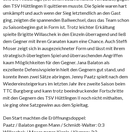
den TSV Hüttlingen II quittieren musste. Die Spiele waren hart
umkämpft und auch wenn der Sieg letztendlich an den Gast
ging, zeigten die spannenden Ballwechsel, dass das Team schon
zu Saisonbeginn gut in Form ist. Trotz leichter Erkältung
spielte Brigitte Willaschek in den Einzeln überragend und ließ
dem Gegner mit ihren Granaten kaum eine Chance. Auch Steffi
Moser zeigt sich in ausgezeichneter Form und lässt mit ihrem
strategisch überlegtem Spiel und überraschenden Angriffen
kaum Möglichkeiten für den Gegner. Jana Balaton als
exzellente Defensivspielerin hielt den Gegnern gut stand, und
konnte ihnen zwei Sätze abringen. Jenny Paatz spielt nach dem
Wiedereinsteigerkurs im letzten Jahr ihre zweite Saison beim
TTC Burgberg und kann trotz beeindruckender Fortschritte
mit den Gegnern des TSV Hüttlingen II noch nicht mithalten,
sie ging ohne Satzgewinn aus dem Spieltag.
Den Start machten die Eröffnungsdoppel:
Paatz / Balaton gegen Mann / Schmidt-Walter: 0:3
Willaschek / Moser gegen Kienle / Klumpp: 3:2