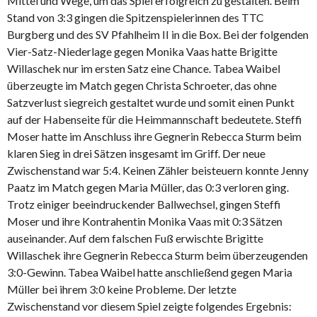
Mittel und Wege, um das Spiel erfolgreich zu gestalten. Beim
Stand von 3:3 gingen die Spitzenspielerinnen des TTC
Burgberg und des SV Pfahlheim II in die Box. Bei der folgenden
Vier-Satz-Niederlage gegen Monika Vaas hatte Brigitte
Willaschek nur im ersten Satz eine Chance. Tabea Waibel
überzeugte im Match gegen Christa Schroeter, das ohne
Satzverlust siegreich gestaltet wurde und somit einen Punkt
auf der Habenseite für die Heimmannschaft bedeutete. Steffi
Moser hatte im Anschluss ihre Gegnerin Rebecca Sturm beim
klaren Sieg in drei Sätzen insgesamt im Griff. Der neue
Zwischenstand war 5:4. Keinen Zähler beisteuern konnte Jenny
Paatz im Match gegen Maria Müller, das 0:3 verloren ging.
Trotz einiger beeindruckender Ballwechsel, gingen Steffi
Moser und ihre Kontrahentin Monika Vaas mit 0:3 Sätzen
auseinander. Auf dem falschen Fuß erwischte Brigitte
Willaschek ihre Gegnerin Rebecca Sturm beim überzeugenden
3:0-Gewinn. Tabea Waibel hatte anschließend gegen Maria
Müller bei ihrem 3:0 keine Probleme. Der letzte
Zwischenstand vor diesem Spiel zeigte folgendes Ergebnis: