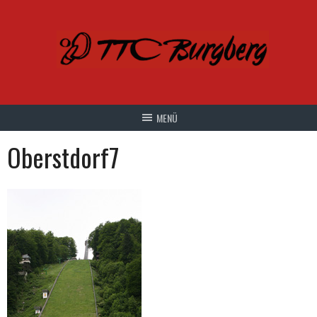
Springe
zum
Inhalt
Oberstdorf7