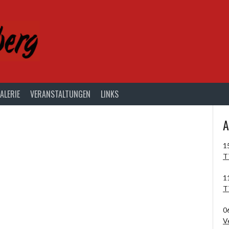
ALERIE
VERANSTALTUNGEN
LINKS
A
1
T
1
T
0
V