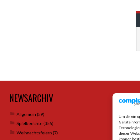
NEWSARCHIV
SO
Allgemein
(59)
Um dir ein o
Geräteinfor
Spielberichte
(355)
Technologien
Weihnachtsfeiern
(7)
dieser Websi
können best