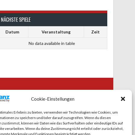
NÄCHSTE SPIELE
Datum
Veranstaltung
Zeit
No data available in table
CIAL MEDIA
Cookie-Einstellungen
ptimales Erlebnis zu bieten, verwenden wir Technologien wie Cookies, um
mationen zu speichern und/oder darauf zuzugreifen. Wenn du diesen
 zustimmst, können wir Daten wie das Surfverhalten oder eindeutige IDs auf
te verarbeiten. Wenn du deine Zustimmung nicht erteilst oder zurückziehst,
immte Merkmale und Funktionen beeinträchtigt werden.