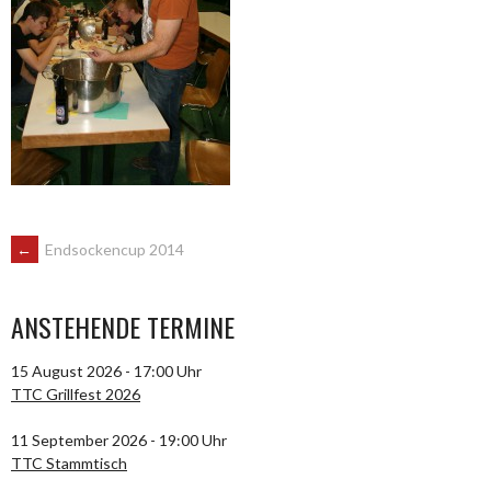
ARTIKEL-
←
Endsockencup 2014
NAVIGATION
ANSTEHENDE TERMINE
15 August 2026 - 17:00 Uhr
TTC Grillfest 2026
11 September 2026 - 19:00 Uhr
TTC Stammtisch