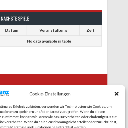
NÄCHSTE SPIELE
Datum
Veranstaltung
Zeit
No data available in table
CIAL MEDIA
Cookie-Einstellungen
ptimales Erlebnis zu bieten, verwenden wir Technologien wie Cookies, um
mationen zu speichern und/oder darauf zuzugreifen. Wenn du diesen
 zustimmst, können wir Daten wie das Surfverhalten oder eindeutige IDs auf
te verarbeiten. Wenn du deine Zustimmung nicht erteilst oder zurückziehst,
immte Merkmale und Funktionen beeinträchtigt werden.