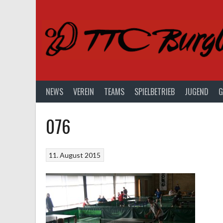
Springe
zum
Inhalt
NEWS
VEREIN
TEAMS
SPIELBETRIEB
JUGEND
G
076
11. August 2015