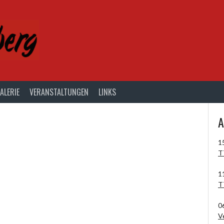
ALERIE
VERANSTALTUNGEN
LINKS
A
1
T
1
T
0
V