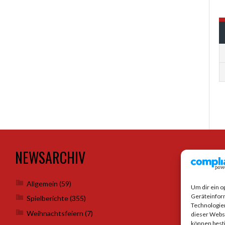
NEWSARCHIV
SO
Allgemein
(59)
Um dir ein o
Geräteinfor
Spielberichte
(355)
Technologien
Weihnachtsfeiern
(7)
dieser Websi
können best