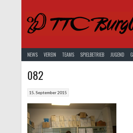
Springe
zum
Inhalt
NEWS
VEREIN
TEAMS
SPIELBETRIEB
JUGEND
G
082
15. September 2015