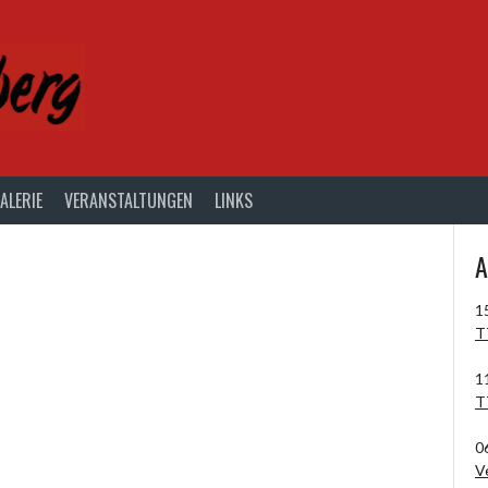
ALERIE
VERANSTALTUNGEN
LINKS
A
1
T
1
T
0
V