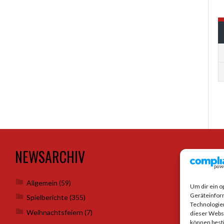
NEWSARCHIV
SO
Allgemein
(59)
Um dir ein o
Geräteinfor
Spielberichte
(355)
Technologien
Weihnachtsfeiern
(7)
dieser Websi
können best