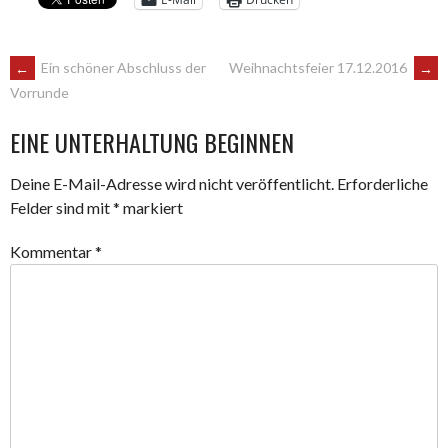
ARTIKEL-
←
Ein schöner Abschluss der
Weihnachtsfeier 17.12.2016
→
Vorrunde
NAVIGATION
EINE UNTERHALTUNG BEGINNEN
Deine E-Mail-Adresse wird nicht veröffentlicht.
Erforderliche
Felder sind mit
*
markiert
Kommentar
*