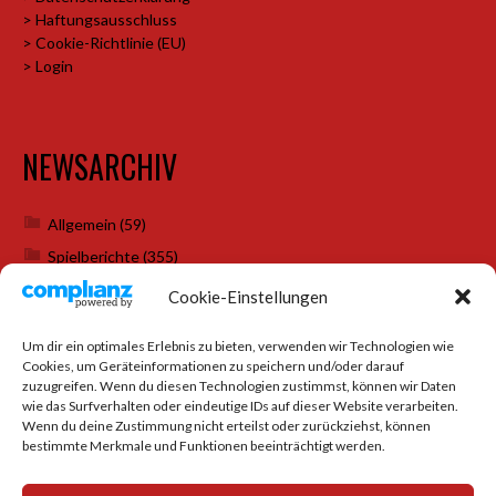
> Haftungsausschluss
> Cookie-Richtlinie (EU)
> Login
NEWSARCHIV
Allgemein
(59)
Spielberichte
(355)
Weihnachtsfeiern
(7)
Cookie-Einstellungen
Um dir ein optimales Erlebnis zu bieten, verwenden wir Technologien wie
Cookies, um Geräteinformationen zu speichern und/oder darauf
SOCIAL MEDIA
zuzugreifen. Wenn du diesen Technologien zustimmst, können wir Daten
wie das Surfverhalten oder eindeutige IDs auf dieser Website verarbeiten.
Wenn du deine Zustimmung nicht erteilst oder zurückziehst, können
bestimmte Merkmale und Funktionen beeinträchtigt werden.