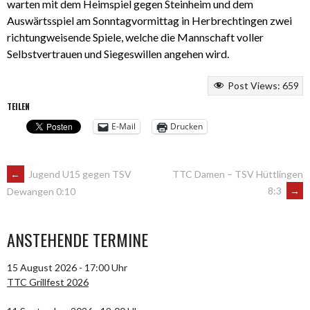
warten mit dem Heimspiel gegen Steinheim und dem
Auswärtsspiel am Sonntagvormittag in Herbrechtingen zwei
richtungweisende Spiele, welche die Mannschaft voller
Selbstvertrauen und Siegeswillen angehen wird.
Post Views:
659
TEILEN
E-Mail
Drucken
ARTIKEL-
←
Jugend U15 gegen TSV
TTC Damen – TSV Hüttlingen
8:3
→
Dewangen 0:10
NAVIGATION
ANSTEHENDE TERMINE
15 August 2026 - 17:00 Uhr
TTC Grillfest 2026