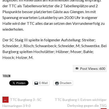
der TTC als Tabellenvorletzter die 2 Tabellenplätze und 2
Pluspunkte besser platzierten Gäste aus Giengen. Im mit
Spannung erwarteten Lokalderby um 20.00 Uhr in eigener
Halle wird der TTC alles daran setzen den Vorrundenerfolg zu
wiederholen.
Der SC Staig III spielte in folgender Aufstellung: Streiter;
Schneider, J; Rösch; Schwanbeck; Schneider, M; Schwentke. Bei
Burgberg spielten Hochstätter; Hübner; Moser; Bahle;
Hoock; Holzer, M.
Post Views:
600
TEILEN
E-Mail
Drucken
ARTIKEL-
←
TTC Burgberg 3 : SC
TTC Burgberg I: Extrem wichtiger
Derbysieg gegen die TSG
Hermaringen 3 9:0