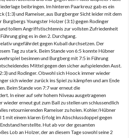
iederlage beibringen. Im hinteren Paarkreuz gab es ein
 (1:3) und Rameiser, aus Burgberger Sicht leider mit dem
ar Burgbergs Youngster Holzer (3:1) gegen Rodinger
nd tollem Angriffstischtennis zur vollsten Zufriedenheit
 Führung ging es in den 2. Durchgang.
 relativ ungefährdet gegen Kuball durchsetzen. Der
diesem Tag zu stark. Beim Stande von 6:5 konnte Hübner
bwehrspiel besinnen und Burgberg mit 7:5 in Führung
ntscheidendes Mittel gegen den sicher aufspielenden Aust.
 (2:3) und Rodinger. Obwohl sich Hoock immer wieder
ger sich wieder zurück ins Spiel zu kämpfen und am Ende
sen. Beim Stande von 7:7 war erneut die
t. In einer auf sehr hohem Niveau ausgetragenen
 wieder erneut gut zum Ball zu stellen um schlussendlich
alles retournierenden Rameiser zu holen. Kohler/Hübner
el 1 mit einem klaren Erfolg im Abschlussdoppel gegen
 Endstand herstellte. Hut ab vor der gesamten
oßes Lob an Holzer, der an diesem Tage sowohl seine 2