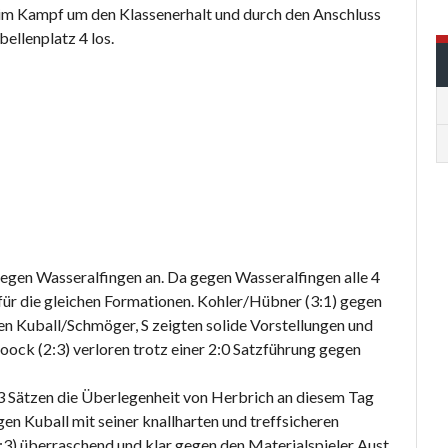
 im Kampf um den Klassenerhalt und durch den Anschluss
ellenplatz 4 los.
 gegen Wasseralfingen an. Da gegen Wasseralfingen alle 4
ür die gleichen Formationen. Kohler/Hübner (3:1) gegen
n Kuball/Schmöger, S zeigten solide Vorstellungen und
oock (2:3) verloren trotz einer 2:0 Satzführung gegen
 3 Sätzen die Überlegenheit von Herbrich an diesem Tag
en Kuball mit seiner knallharten und treffsicheren
:3) überraschend und klar gegen den Materialspieler Aust.