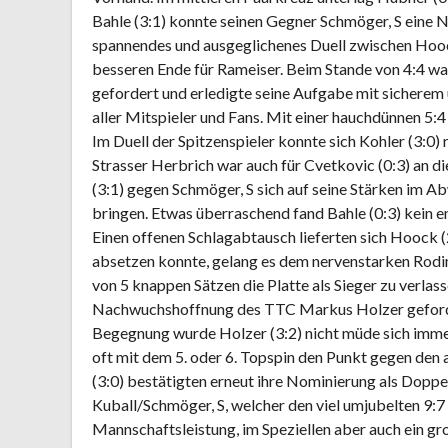
Bahle (3:1) konnte seinen Gegner Schmöger, S eine N
spannendes und ausgeglichenes Duell zwischen Hoock
besseren Ende für Rameiser. Beim Stande von 4:4 w
gefordert und erledigte seine Aufgabe mit sicherem u
aller Mitspieler und Fans. Mit einer hauchdünnen 5:4
Im Duell der Spitzenspieler konnte sich Kohler (3:0)
Strasser Herbrich war auch für Cvetkovic (0:3) an 
(3:1) gegen Schmöger, S sich auf seine Stärken im A
bringen. Etwas überraschend fand Bahle (0:3) kein e
Einen offenen Schlagabtausch lieferten sich Hoock
absetzen konnte, gelang es dem nervenstarken Rodin
von 5 knappen Sätzen die Platte als Sieger zu verlas
Nachwuchshoffnung des TTC Markus Holzer geforder
Begegnung wurde Holzer (3:2) nicht müde sich immer
oft mit dem 5. oder 6. Topspin den Punkt gegen den 
(3:0) bestätigten erneut ihre Nominierung als Dopp
Kuball/Schmöger, S, welcher den viel umjubelten 9:7
Mannschaftsleistung, im Speziellen aber auch ein gr