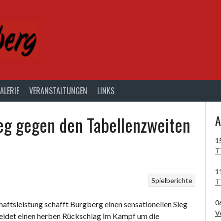
ALERIE
VERANSTALTUNGEN
LINKS
ieg gegen den Tabellenzweiten
A
1
T
1
Spielberichte
T
0
ftsleistung schafft Burgberg einen sensationellen Sieg
V
rleidet einen herben Rückschlag im Kampf um die