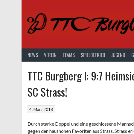
Springe
zum
Inhalt
NEWS
VEREIN
TEAMS
SPIELBETRIEB
JUGEND
G
TTC Burgberg I: 9:7 Heims
SC Strass!
4. März 2018
Durch starke Doppel und eine geschlossene Mannscha
gegen den haushohen Favoriten aus Strass. Strass e