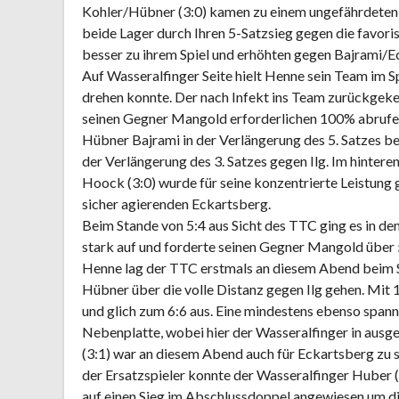
Kohler/Hübner (3:0) kamen zu einem ungefährdeten
beide Lager durch Ihren 5-Satzsieg gegen die favo
besser zu ihrem Spiel und erhöhten gegen Bajrami/E
Auf Wasseralfinger Seite hielt Henne sein Team im Sp
drehen konnte. Der nach Infekt ins Team zurückgekeh
seinen Gegner Mangold erforderlichen 100% abrufen 
Hübner Bajrami in der Verlängerung des 5. Satzes be
der Verlängerung des 3. Satzes gegen Ilg. Im hintere
Hoock (3:0) wurde für seine konzentrierte Leistung
sicher agierenden Eckartsberg.
Beim Stande von 5:4 aus Sicht des TTC ging es in den 
stark auf und forderte seinen Gegner Mangold über 
Henne lag der TTC erstmals an diesem Abend beim St
Hübner über die volle Distanz gegen Ilg gehen. Mit 
und glich zum 6:6 aus. Eine mindestens ebenso spanne
Nebenplatte, wobei hier der Wasseralfinger in ausgeg
(3:1) war an diesem Abend auch für Eckartsberg zu 
der Ersatzspieler konnte der Wasseralfinger Huber 
auf einen Sieg im Abschlussdoppel angewiesen um die