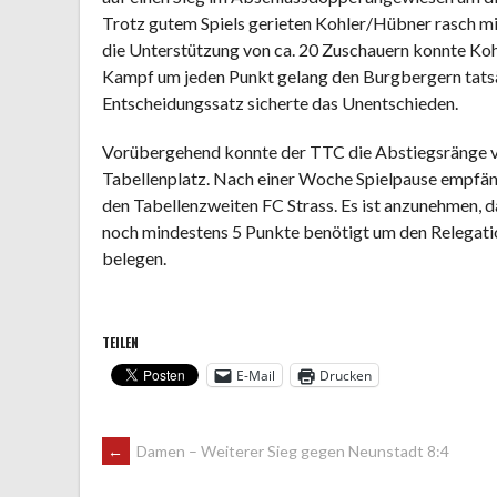
Trotz gutem Spiels gerieten Kohler/Hübner rasch m
die Unterstützung von ca. 20 Zuschauern konnte Koh
Kampf um jeden Punkt gelang den Burgbergern tatsä
Entscheidungssatz sicherte das Unentschieden.
Vorübergehend konnte der TTC die Abstiegsränge ve
Tabellenplatz. Nach einer Woche Spielpause empfä
den Tabellenzweiten FC Strass. Es ist anzunehmen, d
noch mindestens 5 Punkte benötigt um den Relegatio
belegen.
TEILEN
E-Mail
Drucken
ARTIKEL-
←
Damen – Weiterer Sieg gegen Neunstadt 8:4