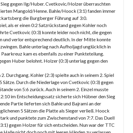
 Sieg gegen Ilg/Huber. Cvetkovic/Holzer überraschten
risierten Mangold/Henne. Bahle/Hoock (3:1) fanden immer
ckartsberg die Burgberger Führung auf 3:0.
iel, als er einen 0:2 Satzrückstand gegen Kohler noch
rte Cvetkovic (0:3) konnte leider noch nicht, die gegen
und verlor entsprechend deutlich. In der Mitte konnte
zwingen. Bahle unterlag nach Aufholjagd unglücklich in
n Paarkreuz kam es ebenfalls zu einer Punkteteilung.
 gegen Huber belohnt. Holzer (0:3) unterlag gegen den
2. Durchgang. Kohler (2:3) spielte auch in seinem 2. Spiel
5 Sätze. Durch die Niederlage von Cvetkovic (0:3) gegen
ande von 5:6 zurück. Auch in seinem 2. Einzel musste
12:10 im Entscheidungssatz sicherte sich Hübner den Sieg
nde Partie lieferten sich Bahle und Bajrami an der
lichenen 5 Sätzen die Platte als Sieger verließ. Hoock
stark und punktete zum Zwischenstand von 7:7. Das Duell
(3:1) gegen Holzer für sich entscheiden. Nun war der TTC
 Halle nicht doch noch mit leeren Händen zu verlassen.