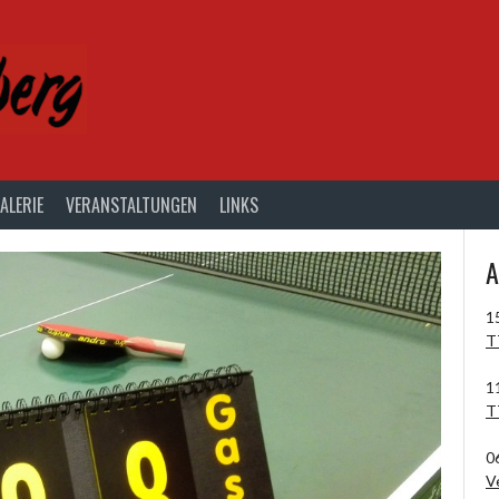
ALERIE
VERANSTALTUNGEN
LINKS
A
1
T
1
T
0
V