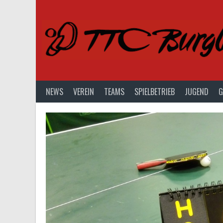
Springe
zum
Inhalt
NEWS
VEREIN
TEAMS
SPIELBETRIEB
JUGEND
G