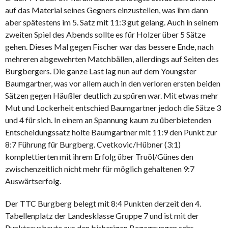
auf das Material seines Gegners einzustellen, was ihm dann
aber spätestens im 5. Satz mit 11:3 gut gelang. Auch in seinem
zweiten Spiel des Abends sollte es für Holzer über 5 Sätze
gehen. Dieses Mal gegen Fischer war das bessere Ende, nach
mehreren abgewehrten Matchbällen, allerdings auf Seiten des
Burgbergers. Die ganze Last lag nun auf dem Youngster
Baumgartner, was vor allem auch in den verloren ersten beiden
Sätzen gegen Häußler deutlich zu spüren war. Mit etwas mehr
Mut und Lockerheit entschied Baumgartner jedoch die Sätze 3
und 4 für sich. In einem an Spannung kaum zu überbietenden
Entscheidungssatz holte Baumgartner mit 11:9 den Punkt zur
8:7 Führung für Burgberg. Cvetkovic/Hübner (3:1)
komplettierten mit ihrem Erfolg über Truöl/Günes den
zwischenzeitlich nicht mehr für möglich gehaltenen 9:7
Auswärtserfolg.
Der TTC Burgberg belegt mit 8:4 Punkten derzeit den 4.
Tabellenplatz der Landesklasse Gruppe 7 und ist mit der
Punkteausbeute aus den bisherigen Begegnungen sehr