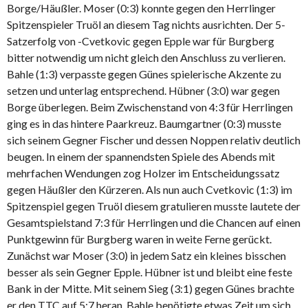
Borge/Häußler. Moser (0:3) konnte gegen den Herrlinger
Spitzenspieler Truöl an diesem Tag nichts ausrichten. Der 5-
Satzerfolg von -Cvetkovic gegen Epple war für Burgberg
bitter notwendig um nicht gleich den Anschluss zu verlieren.
Bahle (1:3) verpasste gegen Günes spielerische Akzente zu
setzen und unterlag entsprechend. Hübner (3:0) war gegen
Borge überlegen. Beim Zwischenstand von 4:3 für Herrlingen
ging es in das hintere Paarkreuz. Baumgartner (0:3) musste
sich seinem Gegner Fischer und dessen Noppen relativ deutlich
beugen. In einem der spannendsten Spiele des Abends mit
mehrfachen Wendungen zog Holzer im Entscheidungssatz
gegen Häußler den Kürzeren. Als nun auch Cvetkovic (1:3) im
Spitzenspiel gegen Truöl diesem gratulieren musste lautete der
Gesamtspielstand 7:3 für Herrlingen und die Chancen auf einen
Punktgewinn für Burgberg waren in weite Ferne gerückt.
Zunächst war Moser (3:0) in jedem Satz ein kleines bisschen
besser als sein Gegner Epple. Hübner ist und bleibt eine feste
Bank in der Mitte. Mit seinem Sieg (3:1) gegen Günes brachte
er den TTC auf 5:7 heran. Bahle benötigte etwas Zeit um sich