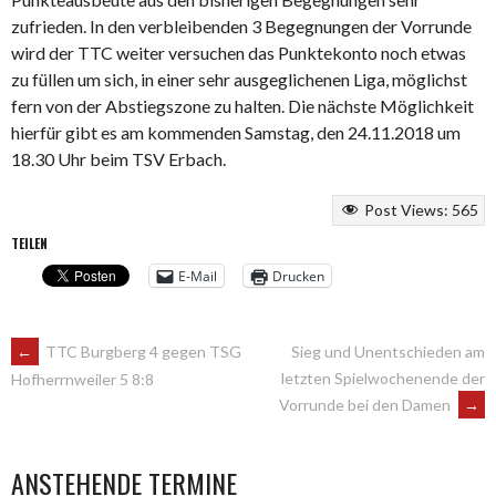
zufrieden. In den verbleibenden 3 Begegnungen der Vorrunde
wird der TTC weiter versuchen das Punktekonto noch etwas
zu füllen um sich, in einer sehr ausgeglichenen Liga, möglichst
fern von der Abstiegszone zu halten. Die nächste Möglichkeit
hierfür gibt es am kommenden Samstag, den 24.11.2018 um
18.30 Uhr beim TSV Erbach.
Post Views:
565
TEILEN
E-Mail
Drucken
ARTIKEL-
←
TTC Burgberg 4 gegen TSG
Sieg und Unentschieden am
letzten Spielwochenende der
Hofherrnweiler 5 8:8
Vorrunde bei den Damen
→
NAVIGATION
ANSTEHENDE TERMINE