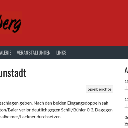
ALERIE
VERANSTALTUNGEN
LINKS
unstadt
A
1
T
Spielberichte
1
geschlagen geben. Nach den beiden Eingangsdoppeln sah
T
ton/Baier verlor deutlich gegen Schill/Bühler 0:3. Dagegen
halheimer/Lackner durchsetzen.
0
V