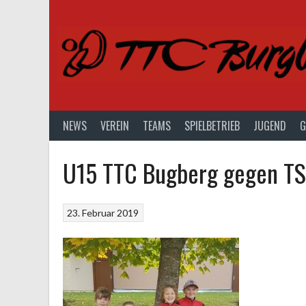
Springe
zum
Inhalt
NEWS
VEREIN
TEAMS
SPIELBETRIEB
JUGEND
G
U15 TTC Bugberg gegen TS
23. Februar 2019