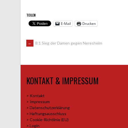
TEILEN
E-Mail
Drucken
ARTIKEL-
←
8:1 Sieg der Damen gegen Neresheim
NAVIGATION
KONTAKT & IMPRESSUM
> Kontakt
> Impressum
> Datenschutzerklärung
> Haftungsausschluss
> Cookie-Richtlinie (EU)
> Login