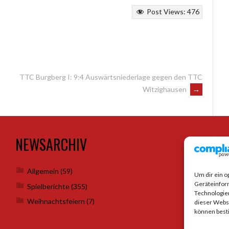
Post Views:
476
TTC Burgberg I: 9:4 Auswärtsniederlage gegen den TTC
Witzighausen
→
NEWSARCHIV
SO
Allgemein
(59)
Um dir ein o
Geräteinfor
Spielberichte
(355)
Technologien
Weihnachtsfeiern
(7)
dieser Websi
können best