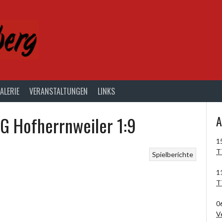
ALERIE
VERANSTALTUNGEN
LINKS
G Hofherrnweiler 1:9
A
1
T
Spielberichte
1
T
0
V