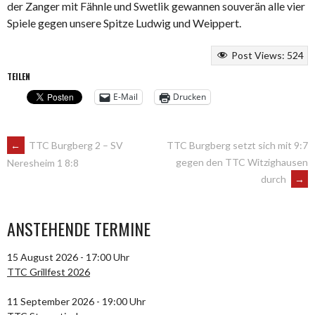
der Zanger mit Fähnle und Swetlik gewannen souverän alle vier
Spiele gegen unsere Spitze Ludwig und Weippert.
Post Views:
524
TEILEN
E-Mail
Drucken
ARTIKEL-
←
TTC Burgberg 2 – SV
TTC Burgberg setzt sich mit 9:7
gegen den TTC Witzighausen
Neresheim 1 8:8
durch
→
NAVIGATION
ANSTEHENDE TERMINE
15 August 2026 - 17:00 Uhr
TTC Grillfest 2026
11 September 2026 - 19:00 Uhr