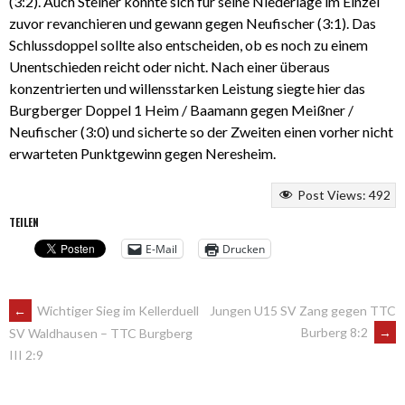
(3:2). Auch Steiner konnte sich für seine Niederlage im Einzel
zuvor revanchieren und gewann gegen Neufischer (3:1). Das
Schlussdoppel sollte also entscheiden, ob es noch zu einem
Unentschieden reicht oder nicht. Nach einer überaus
konzentrierten und willensstarken Leistung siegte hier das
Burgberger Doppel 1 Heim / Baamann gegen Meißner /
Neufischer (3:0) und sicherte so der Zweiten einen vorher nicht
erwarteten Punktgewinn gegen Neresheim.
Post Views:
492
TEILEN
E-Mail
Drucken
ARTIKEL-
←
Wichtiger Sieg im Kellerduell
Jungen U15 SV Zang gegen TTC
Burberg 8:2
→
SV Waldhausen – TTC Burgberg
III 2:9
NAVIGATION