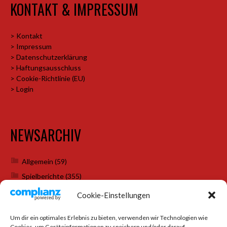
KONTAKT & IMPRESSUM
> Kontakt
> Impressum
> Datenschutzerklärung
> Haftungsausschluss
> Cookie-Richtlinie (EU)
> Login
NEWSARCHIV
Allgemein
(59)
Spielberichte
(355)
Weihnachtsfeiern
(7)
Cookie-Einstellungen
Um dir ein optimales Erlebnis zu bieten, verwenden wir Technologien wie
Cookies, um Geräteinformationen zu speichern und/oder darauf