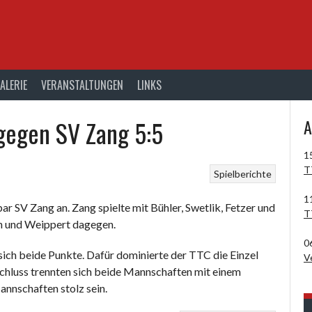
ALERIE
VERANSTALTUNGEN
LINKS
gegen SV Zang 5:5
A
1
T
Spielberichte
1
 SV Zang an. Zang spielte mit Bühler, Swetlik, Fetzer und
T
nn und Weippert dagegen.
0
sich beide Punkte. Dafür dominierte der TTC die Einzel
V
chluss trennten sich beide Mannschaften mit einem
nnschaften stolz sein.