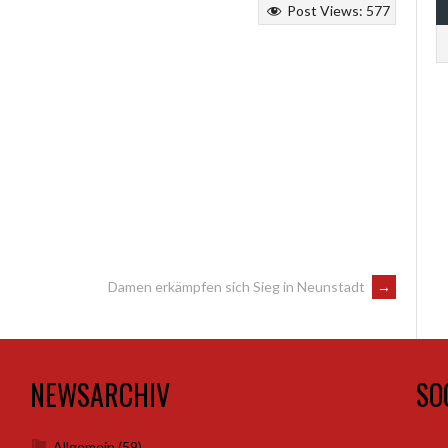
Post Views:
577
Damen erkämpfen sich Sieg in Neunstadt
→
NEWSARCHIV
SO
Allgemein
(59)