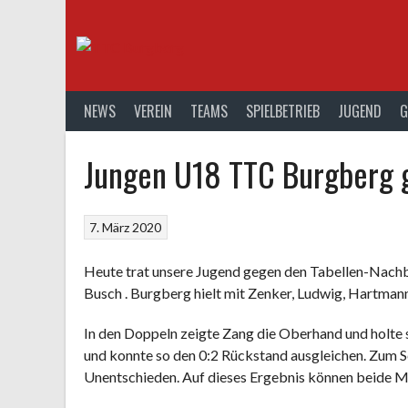
Springe
zum
Inhalt
NEWS
VEREIN
TEAMS
SPIELBETRIEB
JUGEND
G
Jungen U18 TTC Burgberg 
7. März 2020
Heute trat unsere Jugend gegen den Tabellen-Nachbar
Busch . Burgberg hielt mit Zenker, Ludwig, Hartma
In den Doppeln zeigte Zang die Oberhand und holte 
und konnte so den 0:2 Rückstand ausgleichen. Zum S
Unentschieden. Auf dieses Ergebnis können beide Ma