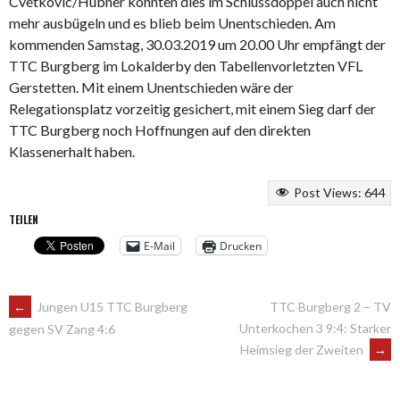
Cvetkovic/Hübner konnten dies im Schlussdoppel auch nicht
mehr ausbügeln und es blieb beim Unentschieden. Am
kommenden Samstag, 30.03.2019 um 20.00 Uhr empfängt der
TTC Burgberg im Lokalderby den Tabellenvorletzten VFL
Gerstetten. Mit einem Unentschieden wäre der
Relegationsplatz vorzeitig gesichert, mit einem Sieg darf der
TTC Burgberg noch Hoffnungen auf den direkten
Klassenerhalt haben.
Post Views:
644
TEILEN
E-Mail
Drucken
ARTIKEL-
←
Jungen U15 TTC Burgberg
TTC Burgberg 2 – TV
Unterkochen 3 9:4: Starker
gegen SV Zang 4:6
Heimsieg der Zweiten
→
NAVIGATION