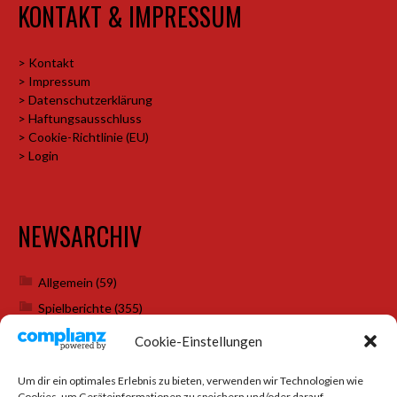
KONTAKT & IMPRESSUM
> Kontakt
> Impressum
> Datenschutzerklärung
> Haftungsausschluss
> Cookie-Richtlinie (EU)
> Login
NEWSARCHIV
Allgemein
(59)
Spielberichte
(355)
Weihnachtsfeiern
(7)
Cookie-Einstellungen
Um dir ein optimales Erlebnis zu bieten, verwenden wir Technologien wie
Cookies, um Geräteinformationen zu speichern und/oder darauf