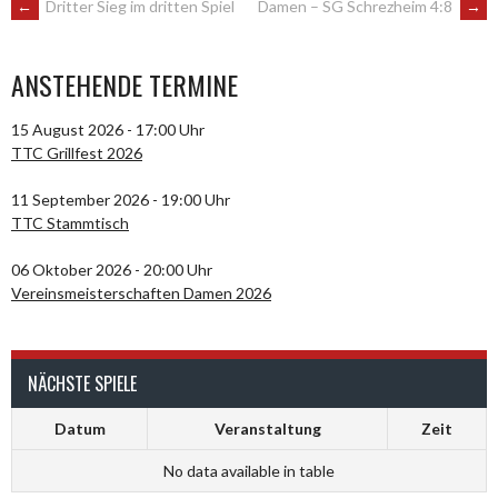
ARTIKEL-
←
Dritter Sieg im dritten Spiel
Damen – SG Schrezheim 4:8
→
NAVIGATION
ANSTEHENDE TERMINE
15 August 2026 - 17:00 Uhr
TTC Grillfest 2026
11 September 2026 - 19:00 Uhr
TTC Stammtisch
06 Oktober 2026 - 20:00 Uhr
Vereinsmeisterschaften Damen 2026
NÄCHSTE SPIELE
Datum
Veranstaltung
Zeit
No data available in table