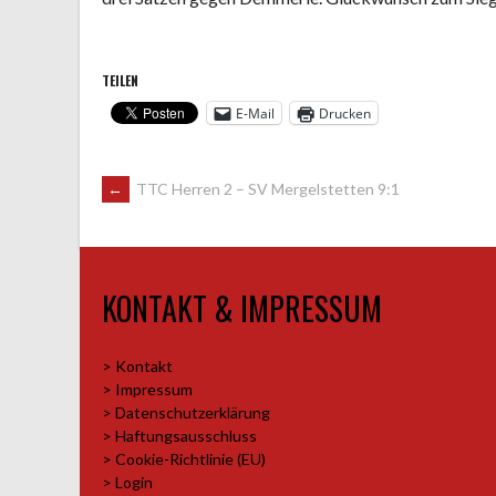
TEILEN
E-Mail
Drucken
ARTIKEL-
←
TTC Herren 2 – SV Mergelstetten 9:1
NAVIGATION
KONTAKT & IMPRESSUM
> Kontakt
> Impressum
> Datenschutzerklärung
> Haftungsausschluss
> Cookie-Richtlinie (EU)
> Login