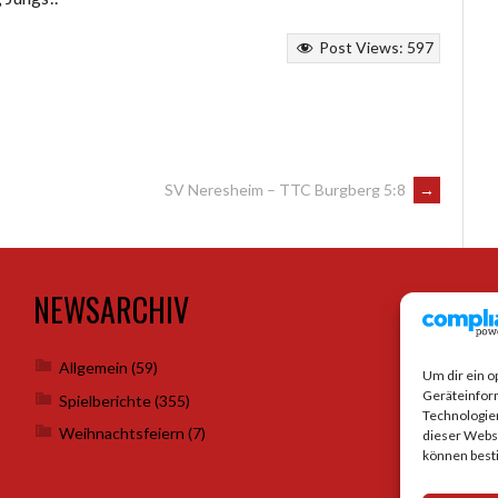
Post Views:
597
SV Neresheim – TTC Burgberg 5:8
→
NEWSARCHIV
SO
Allgemein
(59)
Um dir ein o
Geräteinfor
Spielberichte
(355)
Technologien
Weihnachtsfeiern
(7)
dieser Websi
können best