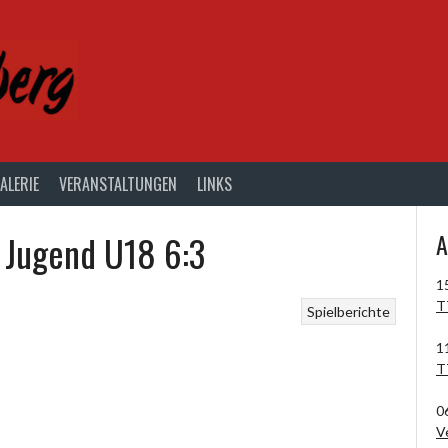
ALERIE
VERANSTALTUNGEN
LINKS
 Jugend U18 6:3
A
1
T
Spielberichte
1
T
0
V