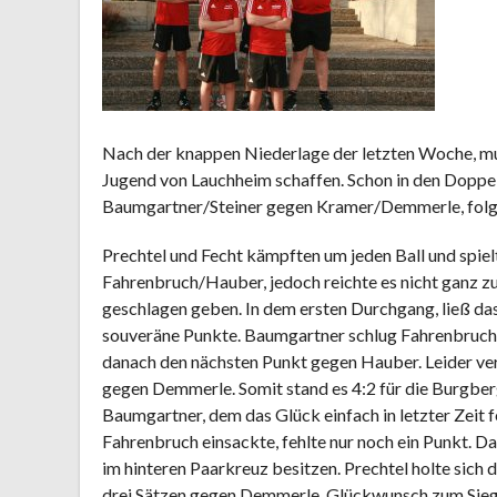
Nach der knappen Niederlage der letzten Woche, mus
Jugend von Lauchheim schaffen. Schon in den Doppeln
Baumgartner/Steiner gegen Kramer/Demmerle, folg
Prechtel und Fecht kämpften um jeden Ball und spie
Fahrenbruch/Hauber, jedoch reichte es nicht ganz zum
geschlagen geben. In dem ersten Durchgang, ließ da
souveräne Punkte. Baumgartner schlug Fahrenbruch u
danach den nächsten Punkt gegen Hauber. Leider verl
gegen Demmerle. Somit stand es 4:2 für die Burgber
Baumgartner, dem das Glück einfach in letzter Zeit 
Fahrenbruch einsackte, fehlte nur noch ein Punkt. D
im hinteren Paarkreuz besitzen. Prechtel holte sic
drei Sätzen gegen Demmerle. Glückwunsch zum Sieg