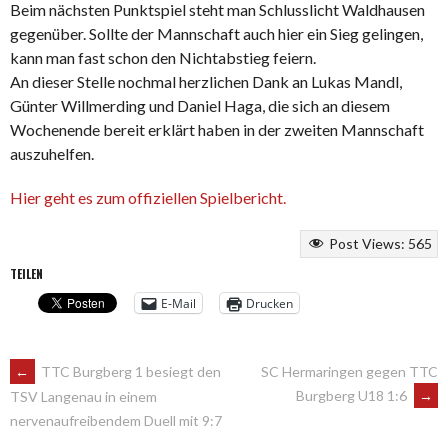
Beim nächsten Punktspiel steht man Schlusslicht Waldhausen
gegenüber. Sollte der Mannschaft auch hier ein Sieg gelingen,
kann man fast schon den Nichtabstieg feiern.
An dieser Stelle nochmal herzlichen Dank an Lukas Mandl,
Günter Willmerding und Daniel Haga, die sich an diesem
Wochenende bereit erklärt haben in der zweiten Mannschaft
auszuhelfen.
Hier geht es zum offiziellen Spielbericht.
Post Views:
565
TEILEN
E-Mail
Drucken
ARTIKEL-
←
TTC Burgberg 1 besiegt den
SC Hermaringen gegen TTC
Burgberg U18 1:6
→
TSV Langenau in einem
nervenaufreibendem Duell mit 9:7
NAVIGATION