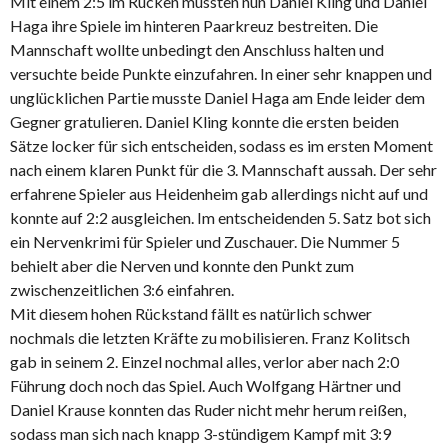
Mit einem 2:5 im Rücken mussten nun Daniel Kling und Daniel
Haga ihre Spiele im hinteren Paarkreuz bestreiten. Die
Mannschaft wollte unbedingt den Anschluss halten und
versuchte beide Punkte einzufahren. In einer sehr knappen und
unglücklichen Partie musste Daniel Haga am Ende leider dem
Gegner gratulieren. Daniel Kling konnte die ersten beiden
Sätze locker für sich entscheiden, sodass es im ersten Moment
nach einem klaren Punkt für die 3. Mannschaft aussah. Der sehr
erfahrene Spieler aus Heidenheim gab allerdings nicht auf und
konnte auf 2:2 ausgleichen. Im entscheidenden 5. Satz bot sich
ein Nervenkrimi für Spieler und Zuschauer. Die Nummer 5
behielt aber die Nerven und konnte den Punkt zum
zwischenzeitlichen 3:6 einfahren.
Mit diesem hohen Rückstand fällt es natürlich schwer
nochmals die letzten Kräfte zu mobilisieren. Franz Kolitsch
gab in seinem 2. Einzel nochmal alles, verlor aber nach 2:0
Führung doch noch das Spiel. Auch Wolfgang Härtner und
Daniel Krause konnten das Ruder nicht mehr herum reißen,
sodass man sich nach knapp 3-stündigem Kampf mit 3:9