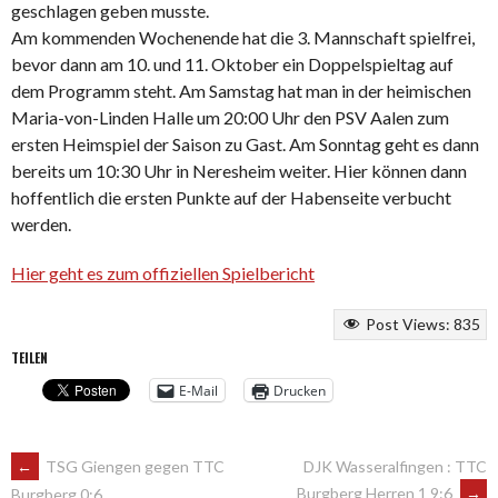
geschlagen geben musste.
Am kommenden Wochenende hat die 3. Mannschaft spielfrei,
bevor dann am 10. und 11. Oktober ein Doppelspieltag auf
dem Programm steht. Am Samstag hat man in der heimischen
Maria-von-Linden Halle um 20:00 Uhr den PSV Aalen zum
ersten Heimspiel der Saison zu Gast. Am Sonntag geht es dann
bereits um 10:30 Uhr in Neresheim weiter. Hier können dann
hoffentlich die ersten Punkte auf der Habenseite verbucht
werden.
Hier geht es zum offiziellen Spielbericht
Post Views:
835
TEILEN
E-Mail
Drucken
ARTIKEL-
←
TSG Giengen gegen TTC
DJK Wasseralfingen : TTC
Burgberg Herren 1 9:6
→
Burgberg 0:6