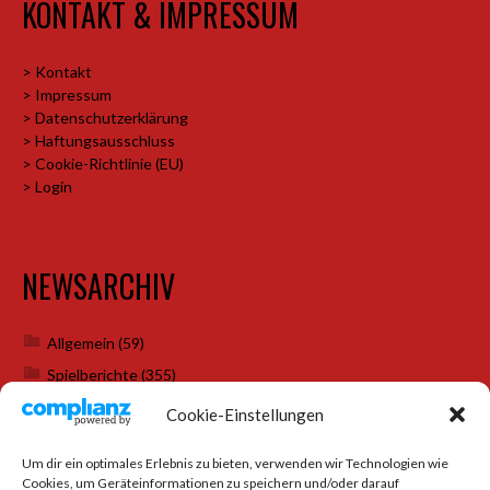
KONTAKT & IMPRESSUM
> Kontakt
> Impressum
> Datenschutzerklärung
> Haftungsausschluss
> Cookie-Richtlinie (EU)
> Login
NEWSARCHIV
Allgemein
(59)
Spielberichte
(355)
Weihnachtsfeiern
(7)
Cookie-Einstellungen
Um dir ein optimales Erlebnis zu bieten, verwenden wir Technologien wie
Cookies, um Geräteinformationen zu speichern und/oder darauf