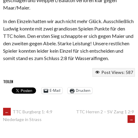
geschlagen und Weippert/Balaton verloren klar gegen
Maar/Maier.
In den Einzeln hatten wir auch nicht mehr Glück. Ausschließlich
Ludwig konnte mit zwei grandiosen Spielen Punkte für den
TTC holen. Den ersten Sieg schnappte er sich gegen Maier und
den zweiten gegen Abele. Starke Leistung! Unsere restlichen
Spieler konnten leider kein Einzel für sich entscheiden und
somit stand es zum Schluss 2:8 für Wasseralfingen.
Post Views:
587
TEILEN
E-Mail
Drucken
ARTIKEL-
←
TTC Burgberg 1: 4:9
TTC Herren 2 – SV Zang 1 2:9
→
Niederlage in Strass
NAVIGATION