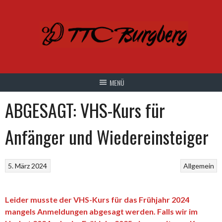
Springe
zum
Inhalt
ABGESAGT: VHS-Kurs für
Anfänger und Wiedereinsteiger
5. März 2024
Allgemein
Leider musste der VHS-Kurs für das Frühjahr 2024
mangels Anmeldungen abgesagt werden. Falls wir im